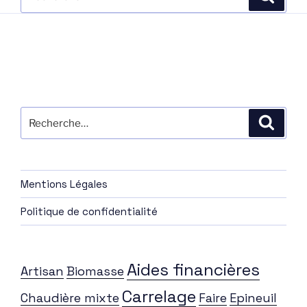
pour
:
Recherche
Recher
pour
:
Mentions Légales
Politique de confidentialité
Aides financières
Artisan
Biomasse
Carrelage
Chaudière mixte
Faire
Epineuil