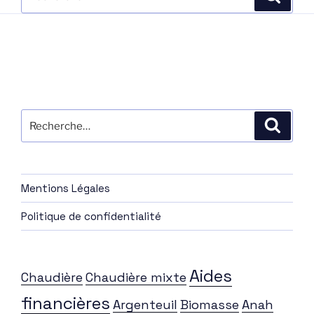
pour
:
Recherche
Recher
pour
:
Mentions Légales
Politique de confidentialité
Aides
Chaudière
Chaudière mixte
financières
Argenteuil
Biomasse
Anah